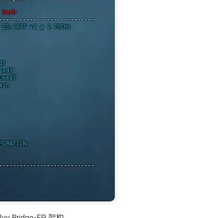
vy Bridge-EP 架构。