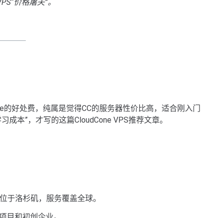
VPS“价格屠夫”。
dCone的好处费，纯属是觉得CC的服务器性价比高，适合刚入门
本”，才写的这篇CloudCone VPS推荐文章。
心主要位于洛杉矶，服务覆盖全球。
项目和初创企业。