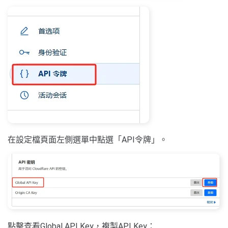
在設定檔頁面左側選單中點選「API令牌」。
點擊查看Global API Key，複製API Key：