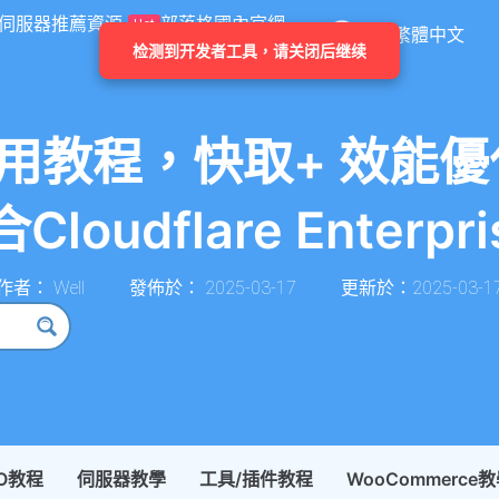
伺服器推薦
資源
部落格
國內官網
Hot
繁體中文
ess使用教程，快取+ 效
loudflare Enterpri
作者：
Well
發佈於：
2025-03-17
更新於：2025-03-1
EO教程
伺服器教學
工具/插件教程
WooCommerce