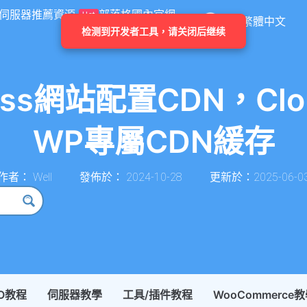
伺服器推薦
資源
部落格
國內官網
Hot
繁體中文
ss網站配置CDN，Clo
WP專屬CDN緩存
作者：
Well
發佈於：
2024-10-28
更新於：2025-06-0
EO教程
伺服器教學
工具/插件教程
WooCommerce