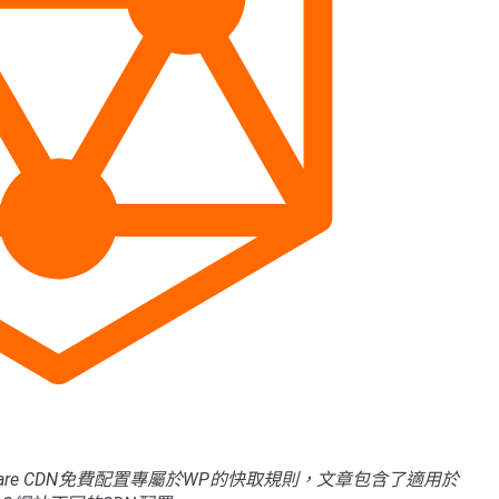
udflare CDN免費配置專屬於WP的快取規則，文章包含了適用於