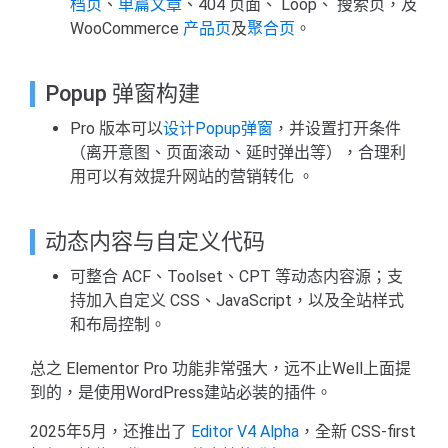
档页
、
单篇文章
、404 页面、 Loop、 搜索页，及
WooCommerce
产品页
及
聚合页
。
Popup 弹窗构建
Pro 版本可以
设计Popup弹窗
，并设置打开条件
（离开意图、页面滚动、延时弹出等），合理利
用可以有效提升网站的营销转化 。
动态内容与自定义代码
可整合 ACF、Toolset、CPT 等动态内容源；支
持加入自定义 CSS、JavaScript，以及全站样式
和布局控制。
总之 Elementor Pro 功能非常强大，远不止Well上面提
到的，是使用WordPress建站必装的插件。
2025年5月，还推出了
Editor V4 Alpha
，全新 CSS-first