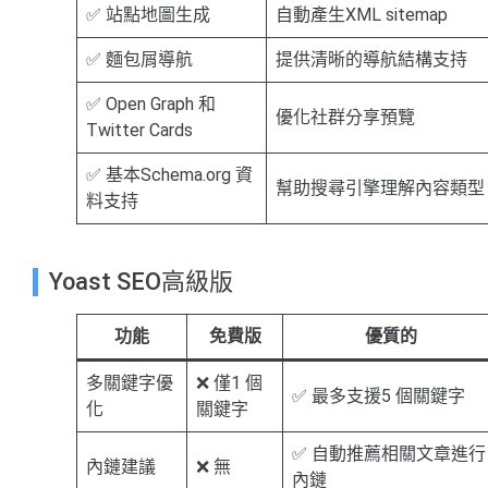
✅ 站點地圖生成
自動產生XML sitemap
✅ 麵包屑導航
提供清晰的導航結構支持
✅ Open Graph 和
優化社群分享預覽
Twitter Cards
✅ 基本Schema.org 資
幫助搜尋引擎理解內容類型
料支持
Yoast SEO高級版
功能
免費版
優質的
多關鍵字優
❌ 僅1 個
✅ 最多支援5 個關鍵字
化
關鍵字
✅ 自動推薦相關文章進行
內鏈建議
❌ 無
內鏈