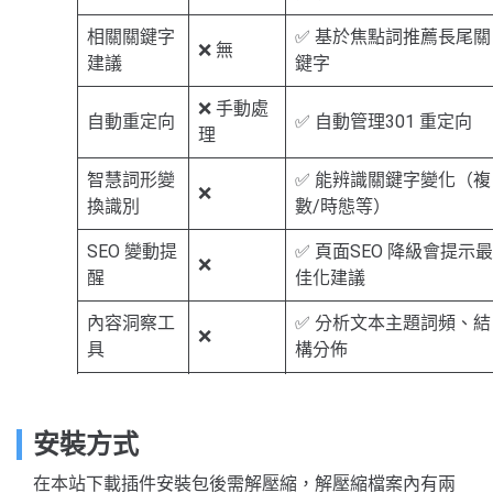
相關關鍵字
✅ 基於焦點詞推薦長尾關
❌ 無
建議
鍵字
❌ 手動處
自動重定向
✅ 自動管理301 重定向
理
智慧詞形變
✅ 能辨識關鍵字變化（複
❌
換識別
數/時態等）
SEO 變動提
✅ 頁面SEO 降級會提示最
❌
醒
佳化建議
內容洞察工
✅ 分析文本主題詞頻、結
❌
具
構分佈
無廣告介面
❌ 有廣告
✅ 無廣告幹擾，介面清爽
安裝方式
在本站下載插件安裝包後需解壓縮，解壓縮檔案內有兩