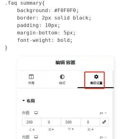
.faq summary{

    background: #F0F0F0;

    border: 2px solid black;

    padding: 10px;

    margin-bottom: 5px;

    font-weight: bold;

}