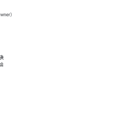
wner）
決
論