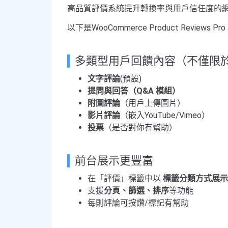
高品質評價系統提升轉換率與用戶信任度的
以下是WooCommerce Product Reviews
多類型用戶回饋內容（不僅限
文字評論
(預設)
提問與回答（Q&A 模組）
附圖評論
（用戶上傳圖片）
影片評論
（嵌入YouTube/Vimeo）
投票
（是否對你有幫助）
前台展示更豐富
在「評價」標籤中以
標籤分類方式展示：
支援
分頁、篩選、排序
等功能
每則評論可按讚/標記有幫助